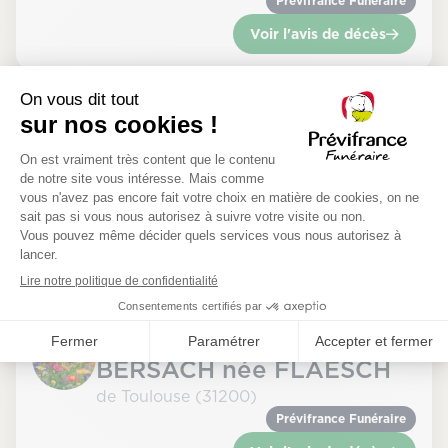
Prévifrance Funéraire
Voir l'avis de décès
+ 26 Nov 1951 - 28 Juil 2026
Madame Eveline
ESCARBOUTEL née
DUPLOUY
de Vernet (31810)
Prévifrance Funéraire
Voir l'avis de décès
+ 11 Mai 1931 - 27 Juil 2026
Madame Monique
BERSACH née FLAESCH
de Toulouse (31200)
Prévifrance Funéraire