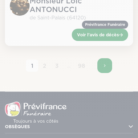
Monsieur Loïc
ANTONUCCI
de Saint-Palais (64120)
Prévifrance Funéraire
Voir l'avis de décès
1
2
3
98
…
OBSÈQUES