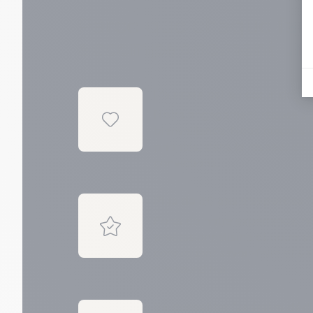
Parce que chaque fam
accompagnement un
L’humain est au cœur de n
Notre engagement repose sur 
bienveillance. Nous plaçons
priorités, dans le respect de 
convictions.
Plus de 30 ans d’expertise 
Forts de notre expérience, n
professionnalisme et notre
sé
conjuguant savoir-faire et s
d’aujourd’hui.
Un conseiller funéraire déd