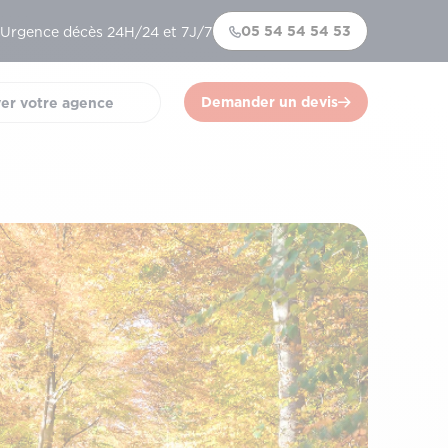
05 54 54 54 53
Urgence décès 24H/24 et 7J/7
Demander un devis
er votre agence
)