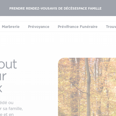
PRENDRE RENDEZ-VOUS
AVIS DE DÉCÈS
ESPACE FAMILLE
Marbrerie
Prévoyance
Prévifrance Funéraire
Trouv
le sous-menu)
(ouvrir le sous-menu)
(ouvrir le sous-menu)
(ouvrir le sous-menu
tout
r
x
cédé ou
 sa famille,
e et en