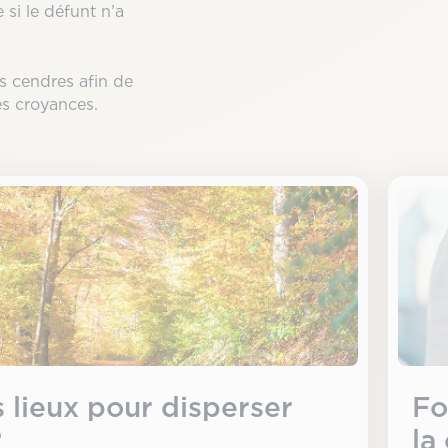
 si le défunt n’a
es cendres afin de
es croyances.
s lieux pour disperser
Fo
?
la