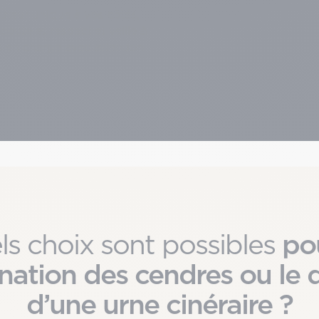
uteur unique à vos côtés,
coute et respect et veille à
s en charge avec attention.
po
ls choix sont possibles
ination des cendres ou le 
d’une urne cinéraire ?