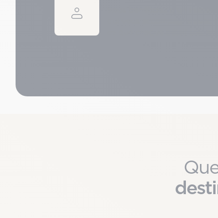
Vous bénéficiez d’un interloc
qui vous accompagne
avec é
ce que chaque détail soit pri
Que
dest