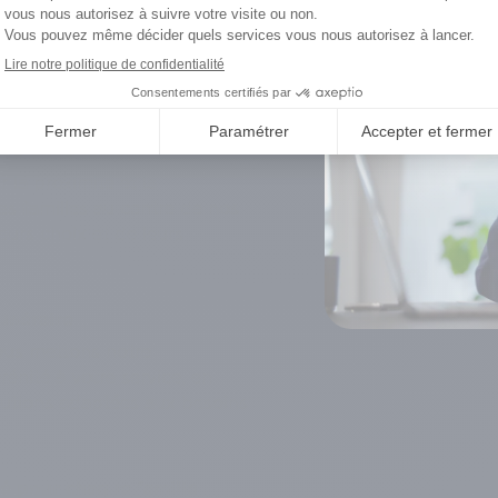
un
ille mérite
ique
otre engagement
la proximité et la
les familles au centre de nos
leurs choix et de leurs
funéraire
ous mettons notre
rénité à votre service, en
olutions adaptées aux besoins
ié pour chaque famille