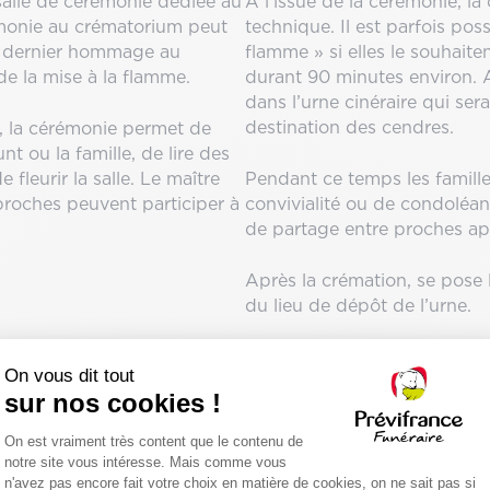
salle de cérémonie dédiée au
À l’issue de la cérémonie, l
émonie au crématorium peut
technique. Il est parfois poss
un dernier hommage au
flamme » si elles le souhaite
de la mise à la flamme.
durant 90 minutes environ. 
dans l’urne cinéraire qui ser
destination des cendres.
é, la cérémonie permet de
t ou la famille, de lire des
 fleurir la salle. Le maître
Pendant ce temps les famill
proches peuvent participer à
convivialité ou de condoléan
de partage entre proches ap
Après la crémation, se pose 
du lieu de dépôt de l’urne.