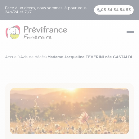
Face à un décès, nous sommes là pour vous
05 54 54 54 53
24h/24 et 7j/7
Accueil
Avis de décès
Madame Jacqueline TEVERINI née GASTALDI