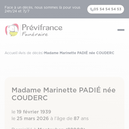
Face à un décès, nous sommes là pour vous
05 54 54 54 53
24h/24 et 7j/7
Accueil
Avis de décès
Madame Marinette PADIÉ née COUDERC
Madame Marinette PADIÉ née
COUDERC
le
19 février 1939
le
25 mars 2026
à l'âge de
87
ans