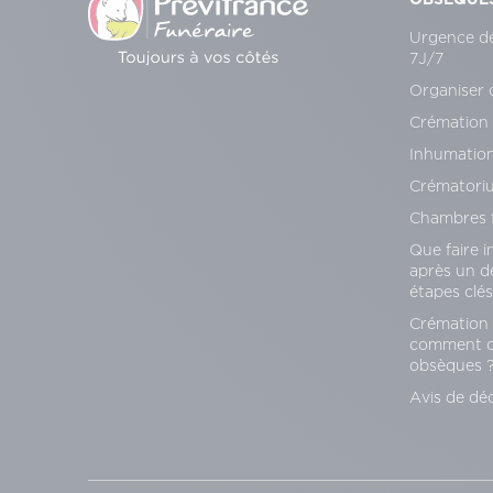
Urgence d
7J/7
Organiser 
Crémation
Inhumatio
Crématori
Chambres f
Que faire 
après un d
étapes clés
Crémation 
comment ch
obsèques 
Avis de dé