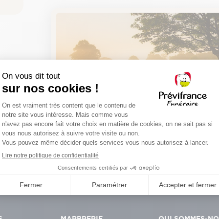
Planter un arbre sou
Certificat de plantation
Un hommage durable et symbolique
S
MARBRERIE
QUI SOMMES-N