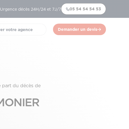
05 54 54 54 53
Urgence décès 24H/24 et 7J/7
Demander un devis
er votre agence
)
e part du décès de
 MONIER