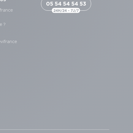
05 54 54 54 53
france
24H/24 - 7J/7
e ?
s
évifrance