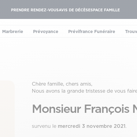
PRENDRE RENDEZ-VOUS
AVIS DE DÉCÈS
ESPACE FAMILLE
Marbrerie
Prévoyance
Prévifrance Funéraire
Trouv
le sous-menu)
(ouvrir le sous-menu)
(ouvrir le sous-menu)
(ouvrir le sous-menu
Chère famille, chers amis,
Nous avons la grande tristesse de vous fair
Monsieur François
survenu le
mercredi 3 novembre 2021
.