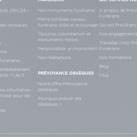
écès 24H/24 –
Nos monuments funéraires
A propos de Prévi
Funéraire
Pierre tombale, caveau
des obsèques
funéraire, stèle et entourage
Qui est Prévifranc
Cavurne, columbarium et
Nos engagement
monuments mixtes
n
Travailler chez Pr
Personnaliser un monument
Funéraire
ums
Nos réalisations
Nos formations
unéraires
Blog
immédiatement
PRÉVOYANCE OBSÈQUES
écès ? Les 5
FAQ
Notre offre Prévoyance
obsèques
ou inhumation :
oisir pour les
Pourquoi prévoir ses
?
obsèques ?
cès