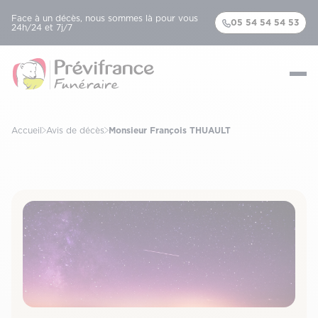
Face à un décès, nous sommes là pour vous
05 54 54 54 53
24h/24 et 7j/7
Accueil
Avis de décès
Monsieur François THUAULT