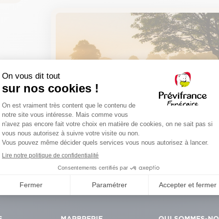
Planter un arbre sou
Certificat de plantation
Un hommage durable et symbolique
S
MARBRERIE
QUI SOMMES-N