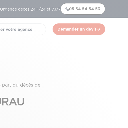
05 54 54 54 53
Urgence décès 24H/24 et 7J/7
Demander un devis
er votre agence
)
e part du décès de
URAU