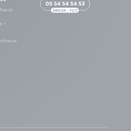
05 54 54 54 53
france
24H/24 - 7J/7
e ?
s
évifrance