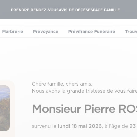
PRENDRE RENDEZ-VOUS
AVIS DE DÉCÈS
ESPACE FAMILLE
Marbrerie
Prévoyance
Prévifrance Funéraire
Trouv
le sous-menu)
(ouvrir le sous-menu)
(ouvrir le sous-menu)
(ouvrir le sous-menu
Chère famille, chers amis,
Nous avons la grande tristesse de vous fair
Monsieur Pierre R
survenu le
lundi 18 mai 2026
, à l’âge de
93