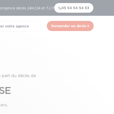
05 54 54 54 53
Urgence décès 24H/24 et 7J/7
Demander un devis
er votre agence
)
e part du décès de
OSE
ans.