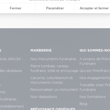
S
MARBRERIE
QUI SOMMES-N
écès 24H/24 –
Nos monuments funéraires
A propos de Prévi
Funéraire
Pierre tombale, caveau
des obsèques
funéraire, stèle et entourage
Qui est Prévifranc
Cavurne, columbarium et
Nos engagement
monuments mixtes
n
Travailler chez Pr
Personnaliser un monument
Funéraire
ums
Nos réalisations
Nos formations
unéraires
Blog
immédiatement
PRÉVOYANCE OBSÈQUES