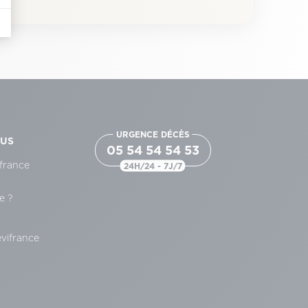
URGENCE DÉCÈS
OUS
05 54 54 54 53
france
24H/24 - 7J/7
e ?
s
évifrance