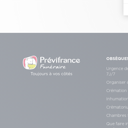
OBSÈQUE
Urgence d
7J/7
Organiser 
Crémation
Inhumatio
Crématori
Chambres f
Que faire 