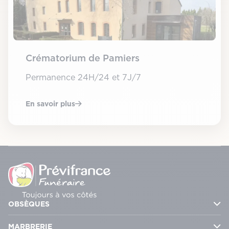
Crématorium de Pamiers
Permanence 24H/24 et 7J/7
En savoir plus
OBSÈQUES
Urgence décès 24H/24 – 7J/7
MARBRERIE