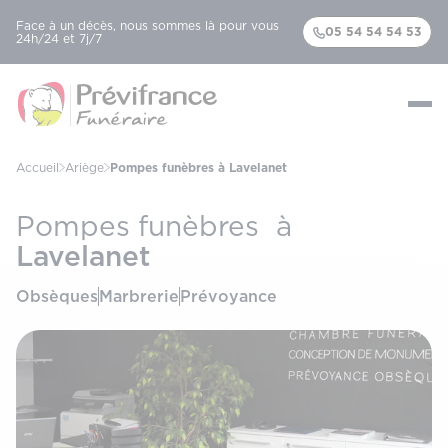
Face à un décès, nous sommes là pour vous
05 54 54 54 53
24h/24 et 7j/7
Accueil
Ariège
Pompes funèbres à Lavelanet
Pompes funèbres à
Lavelanet
Obsèques
Marbrerie
Prévoyance