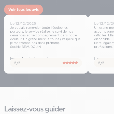
Voir tous les avis
Le 12/12/2025
Le 12/12/
Je voulais remercier toute l’équipe les
Un grand mer
porteurs, le service réalisé, le suivi de nos
accompagnem
demandes et l’accompagnement dans notre
difficiles. El
douleur. Un grand merci à touria.(J’espère que
disponible.
je me trompe pas dans prénom).
Merci égalem
Sophie BEAUDOUIN
professionna
beaudouin laurent
Laurence 
5/5
5/5
Laissez-vous guider