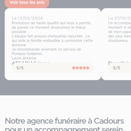
Voir tous les avis
Le 13/02/2024
Le 27/10/
Prestation de haute qualité qui nous a permis
Un accompag
de passer ce moment douloureux le mieux
moment si dé
possible …
de mon papa,
L’équipe fait preuve d’empathie naturelle , ce
des plus bie
qui aide la famille endeuillée à surmonter cette
douloureux.
épreuve.
Je recommande vivement ce service de
Pompes funèbres.
Laure Atsarias
ATSARIAS laure
Dorothée
5/5
5/5
Notre agence funéraire à Cadours
pour un accompagnement serein