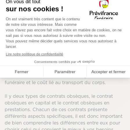
Les contrats de prévoyance
distribués par nos
pompes funèbres à Cadours sont des produits qui
permettent de protéger vos dernières volontés et de
soulager vos proches de l’aspect financier le
moment venu. Ce type de contrats a pour but de
verser une somme d’argent aux proches, à la
survenance du décès, afin de les aider à faire face
aux frais liés aux obsèques, tels que l’achat du
cercueil ou de l’urne funéraire, le séjour en chambre
funéraire et le coût lié au transport du corps.
Il y deux types de contrats obsèques, le contrat
obsèques en capital et le contrat obsèques en
prestations. Chacun de ces contrats présente
différents aspects spécifiques, il est donc important
de bien comprendre les différences entre eux pour
choisir celui qui convient le mieux à vos besoins.