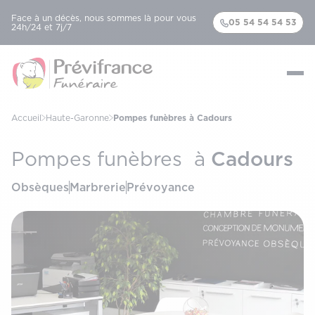
Face à un décès, nous sommes là pour vous
05 54 54 54 53
24h/24 et 7j/7
Accueil
Haute-Garonne
Pompes funèbres à Cadours
Cadours
Pompes funèbres à
Obsèques
Marbrerie
Prévoyance