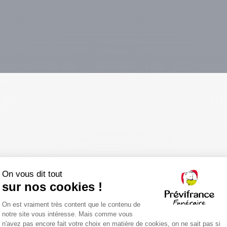
iance et respect et offrent un
es endeuillées. En cas de
7 via notre notre numéro
Prendre rendez-vous en age