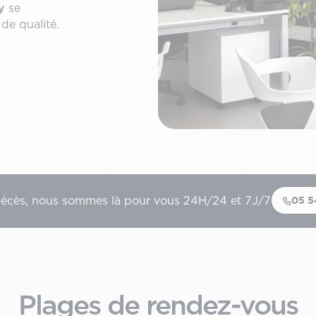
y
se
de qualité.
décès, nous sommes là pour vous 24H/24 et 7J/7
05 5
Plages de rendez-vous