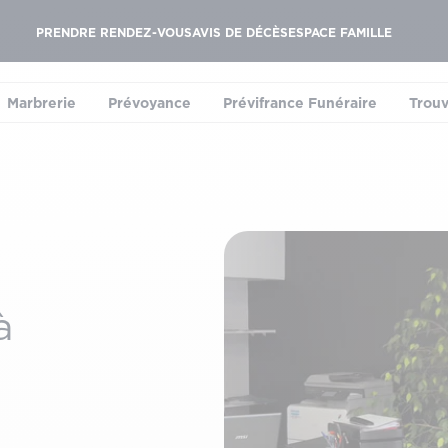
PRENDRE RENDEZ-VOUS
AVIS DE DÉCÈS
ESPACE FAMILLE
Marbrerie
Prévoyance
Prévifrance Funéraire
Trouv
le sous-menu)
(ouvrir le sous-menu)
(ouvrir le sous-menu)
(ouvrir le sous-menu
à