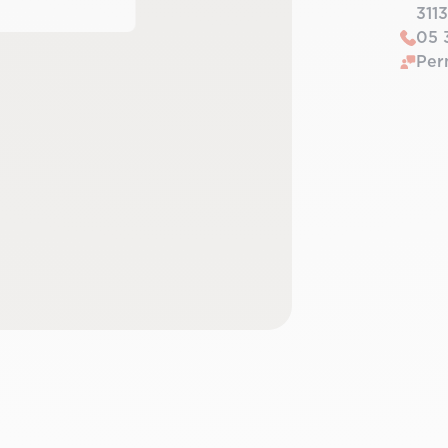
311
05 
Per