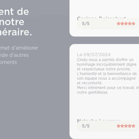
ent de
Corinne Boisrobert
notre
5/5
raire.
rmet d’améliorer
Le 09/07/2024
ide d’autres
Cindy nous a permis d’offrir un
moments
hommage incroyablement digne
et respectueux notre proche.
L’humanité et la bienveillance de
son équipe nous a accompagné
et réconforté.
Merci infiniment pour ce travail, e
votre gentillesse.
Natacha Lecamus
5/5