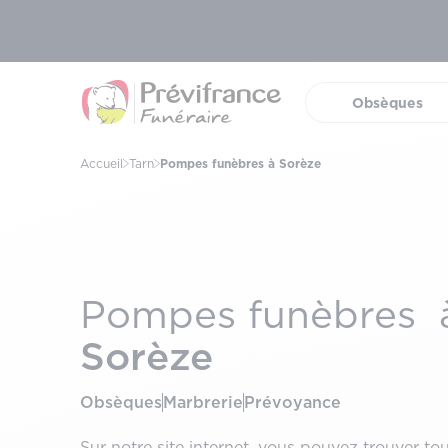
Obsèques
(ouvrir 
Accueil
Tarn
Pompes funèbres à Sorèze
Pompes funèbres 
Sorèze
Obsèques
Marbrerie
Prévoyance
Sur notre site internet, vous pouvez trouver tou