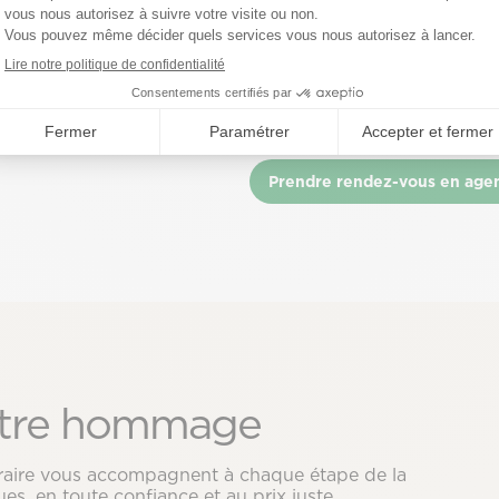
pour vous accompagner dans
De plus, vous avez la possib
sparu ainsi que dans toutes
conseiller funéraire en visi
ous sommes disponibles 7J/7
discuter de vos préoccupati
 54 54 54 53 en cas
Prendre rendez-vous en age
tre hommage
néraire vous accompagnent à chaque étape de la
es, en toute confiance et au prix juste.