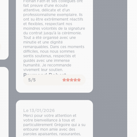
Florian Fath et ses collègues ont
fait preuve d’une écoute
attentive, délicate et d’un
professionnalisme exemplaire. Ils
ont su être extrêmement réactifs
et flexibles, respectant nos
moindres volontés de la signature
du contrat jusqu’à la cérémonie.
Tout a été organisé avec une
minutie et une dignité
remarquables. Dans ces moments
difficiles, nous nous sommes
sentis soutenus, respectés et
guidés avec une immense
humanité. Je recommande
vivement leur soutien.
Raymond Robert
5/5
Le 13/01/2026
Merci pour votre attention et
votre bienveillance à tous et
particulièrement Grégoire qui a su
entourer mon amie avec des
paroles apaisantes, rassurantes,