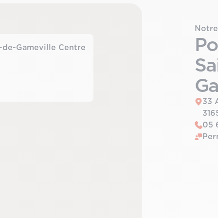
Notre
Po
-de-Gameville Centre
Sa
Ga
33 
316
05 
Per