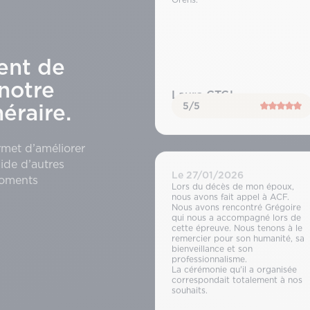
ent de
notre
Laura CTGL
5/5
raire.
rmet d’améliorer
ide d’autres
Le 27/01/2026
moments
Lors du décès de mon époux,
nous avons fait appel à ACF.
Nous avons rencontré Grégoire
qui nous a accompagné lors de
cette épreuve. Nous tenons à le
remercier pour son humanité, sa
bienveillance et son
professionnalisme.
La cérémonie qu’il a organisée
correspondait totalement à nos
souhaits.