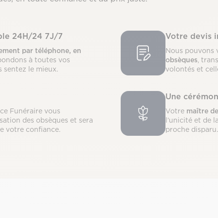
ible 24H/24 7J/7
Votre devis 
ment par téléphone, en
Nous pouvons 
pondons à toutes vos
obsèques
, tran
s sentez le mieux.
volontés et cel
Une cérémon
nce Funéraire vous
Votre
maître d
sation des obsèques et sera
l’unicité et de
de votre confiance.
proche disparu.