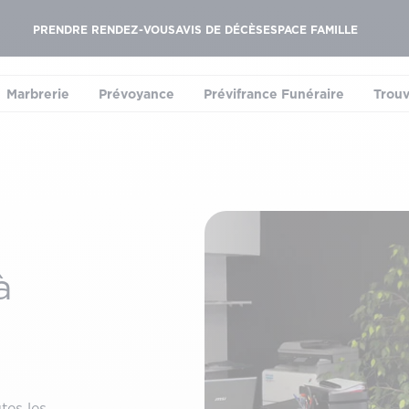
PRENDRE RENDEZ-VOUS
AVIS DE DÉCÈS
ESPACE FAMILLE
Marbrerie
Prévoyance
Prévifrance Funéraire
Trouv
le sous-menu)
(ouvrir le sous-menu)
(ouvrir le sous-menu)
(ouvrir le sous-menu
à
tes les