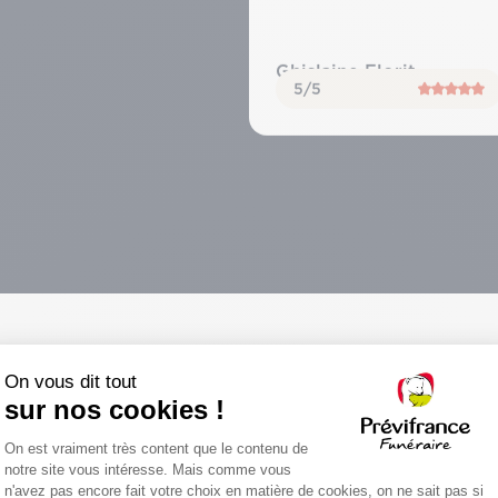
Ghislaine Florit
5/5
ment funéraire complet