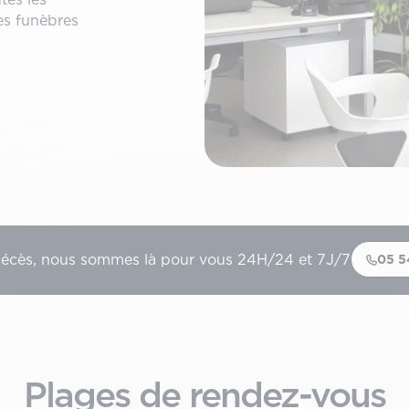
es funèbres
décès, nous sommes là pour vous 24H/24 et 7J/7
05 5
Plages de rendez-vous