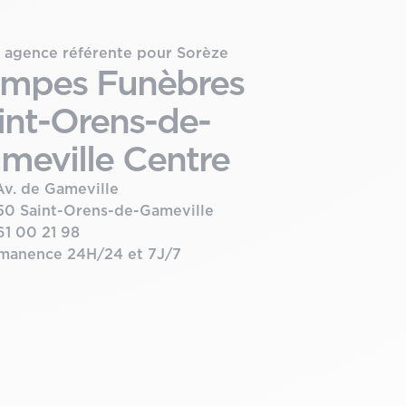
 agence référente pour Sorèze
mpes Funèbres
int-Orens-de-
meville Centre
Av. de Gameville
50 Saint-Orens-de-Gameville
61 00 21 98
manence 24H/24 et 7J/7