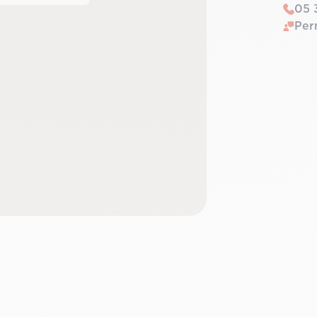
05 
Per