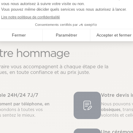
tre hommage
néraire vous accompagnent à chaque étape de la
es, en toute confiance et au prix juste.
ible 24H/24 7J/7
Votre devis 
ment par téléphone, en
Nous pouvons 
pondons à toutes vos
obsèques
, tran
s sentez le mieux.
volontés et cel
Une cérémon