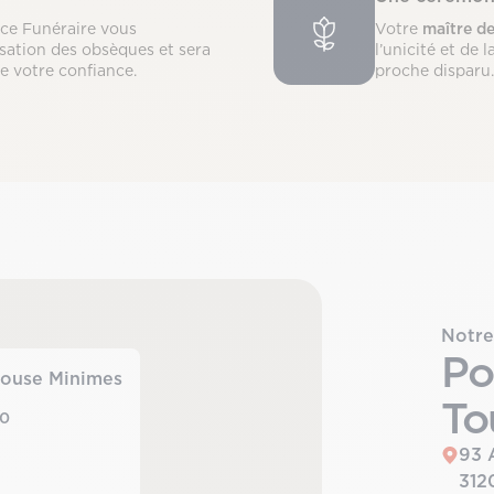
nce Funéraire vous
Votre
maître d
sation des obsèques et sera
l’unicité et de
de votre confiance.
proche disparu.
Notre
Po
ouse Minimes
To
00
93 
312