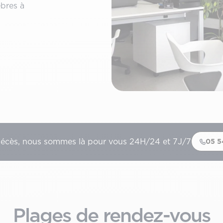
bres à
décès, nous sommes là pour vous 24H/24 et 7J/7
05 5
Plages de rendez-vous