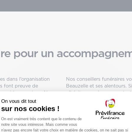
aire pour un accompagne
ées dans l’organisation
Nos conseillers funéraires v
es font preuve de
Beauzelle et ses alentours. S
us guider au mieux. Nos
n’hésitez pas à nous contac
ces dès la survenance du
cérémonie qui respectera les
rches administratives
on d’un salon funéraire et
Prendre rendez-vous en age