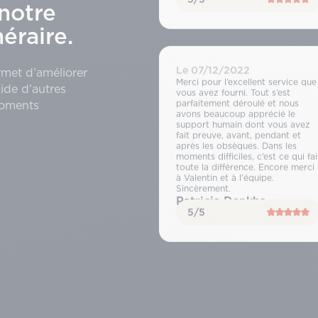
notre
raire.
Le 07/12/2022
rmet d’améliorer
Merci pour l’excellent service que
ide d’autres
vous avez fourni. Tout s’est
moments
parfaitement déroulé et nous
avons beaucoup apprécié le
support humain dont vous avez
fait preuve, avant, pendant et
après les obsèques. Dans les
moments difficiles, c’est ce qui fai
toute la différence. Encore merci
à Valentin et à l’équipe.
Sincèrement.
Patricia Dankha
5/5