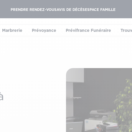
PRENDRE RENDEZ-VOUS
AVIS DE DÉCÈS
ESPACE FAMILLE
Marbrerie
Prévoyance
Prévifrance Funéraire
Trouv
le sous-menu)
(ouvrir le sous-menu)
(ouvrir le sous-menu)
(ouvrir le sous-menu
à