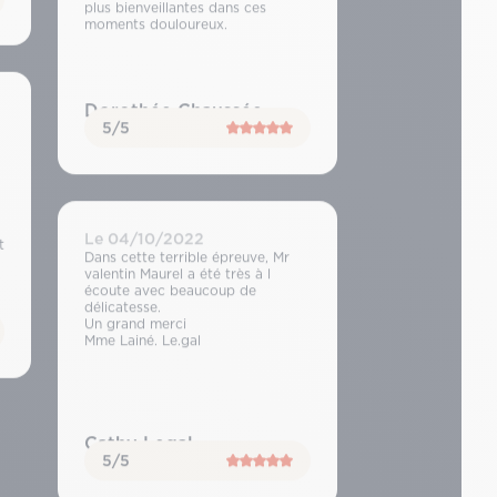
plus bienveillantes dans ces
moments douloureux.
Dorothée Chaussée
5/5
Le 04/10/2022
t
Dans cette terrible épreuve, Mr
valentin Maurel a été très à l
écoute avec beaucoup de
délicatesse.
Un grand merci
Mme Lainé. Le.gal
Cathy Legal
5/5