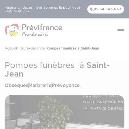
Face à un décès, nous sommes là pour vous
05 54 54 54 53
24h/24 et 7j/7
Accueil
Haute-Garonne
Pompes funèbres à Saint-Jean
Saint-
Pompes funèbres à
Jean
Obsèques
Marbrerie
Prévoyance