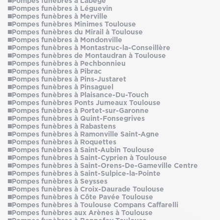
Pompes funèbres à Labège
Pompes funèbres à Léguevin
Pompes funèbres à Merville
Pompes funèbres Minimes Toulouse
Pompes funèbres du Mirail à Toulouse
Pompes funèbres à Mondonville
Pompes funèbres à Montastruc-la-Conseillère
Pompes funèbres de Montaudran à Toulouse
Pompes funèbres à Pechbonnieu
Pompes funèbres à Pibrac
Pompes funèbres à Pins-Justaret
Pompes funèbres à Pinsaguel
Pompes funèbres à Plaisance-Du-Touch
Pompes funèbres Ponts Jumeaux Toulouse
Pompes funèbres à Portet-sur-Garonne
Pompes funèbres à Quint-Fonsegrives
Pompes funèbres à Rabastens
Pompes funèbres à Ramonville Saint-Agne
Pompes funèbres à Roquettes
Pompes funèbres à Saint-Aubin Toulouse
Pompes funèbres à Saint-Cyprien à Toulouse
Pompes funèbres à Saint-Orens-De-Gameville Centre
Pompes funèbres à Saint-Sulpice-la-Pointe
Pompes funèbres à Seysses
Pompes funèbres à Croix-Daurade Toulouse
Pompes funèbres à Côte Pavée Toulouse
Pompes funèbres à Toulouse Compans Caffarelli
Pompes funèbres aux Arènes à Toulouse