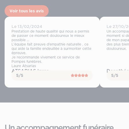
Voir tous les avis
Le 13/02/2024
Le 27/10/
Prestation de haute qualité qui nous a permis
Un accompag
de passer ce moment douloureux le mieux
moment si dé
possible …
de mon papa,
L’équipe fait preuve d’empathie naturelle , ce
des plus bie
qui aide la famille endeuillée à surmonter cette
douloureux.
épreuve.
Je recommande vivement ce service de
Pompes funèbres.
Laure Atsarias
ATSARIAS laure
Dorothée
5/5
5/5
Un accompagnement funéraire