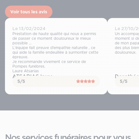
Voir tous les avis
Le 13/02/2024
Le 27/10/
Prestation de haute qualité qui nous a permis
Un accompag
de passer ce moment douloureux le mieux
moment si dé
possible …
de mon papa,
L’équipe fait preuve d’empathie naturelle , ce
des plus bie
qui aide la famille endeuillée à surmonter cette
douloureux.
épreuve.
Je recommande vivement ce service de
Pompes funèbres.
Laure Atsarias
ATSARIAS laure
Dorothée
5/5
5/5
Nos services funéraires pour vous