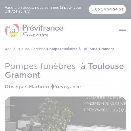
Face à un décès, nous sommes là pour vous
05 54 54 54 53
24h/24 et 7j/7
Accueil
Haute-Garonne
Pompes funèbres à Toulouse Gramont
Toulouse
Pompes funèbres à
Gramont
Obsèques
Marbrerie
Prévoyance