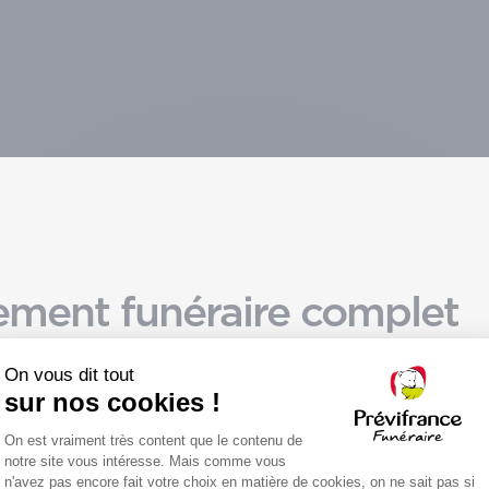
ment funéraire complet
. Nos conseillers funéraires
Prévifrance Funéraire intervi
ie durant ce moment
pour répondre à vos besoins
 respect et dignité pour
prévoyance ou encore de ma
che disparu.