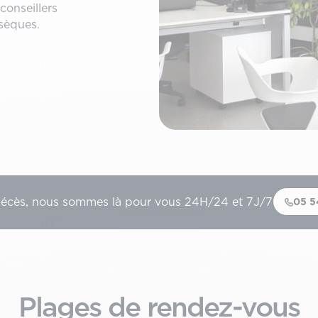
conseillers
bsèques.
décès, nous sommes là pour vous 24H/24 et 7J/7
05 5
Plages de rendez-vous