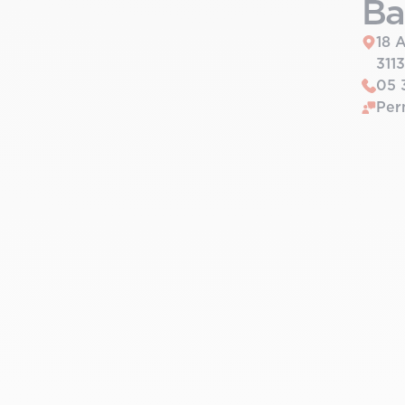
Ba
18 
311
05 
Per