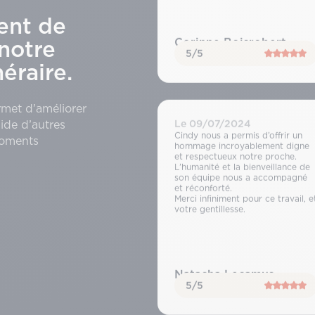
ent de
Corinne Boisrobert
notre
5/5
raire.
rmet d’améliorer
Le 09/07/2024
ide d’autres
Cindy nous a permis d’offrir un
moments
hommage incroyablement digne
et respectueux notre proche.
L’humanité et la bienveillance de
son équipe nous a accompagné
et réconforté.
Merci infiniment pour ce travail, e
votre gentillesse.
Natacha Lecamus
5/5