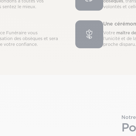
pondons à toutes vos
obsèques
, tran
s sentez le mieux.
volontés et cel
Une cérémon
nce Funéraire vous
Votre
maître d
sation des obsèques et sera
l’unicité et de
de votre confiance.
proche disparu.
Notre
Po