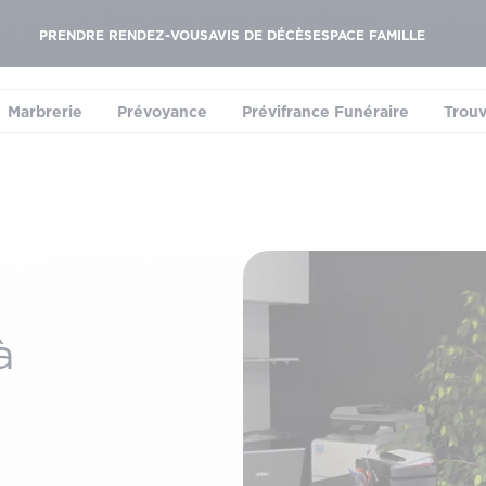
PRENDRE RENDEZ-VOUS
AVIS DE DÉCÈS
ESPACE FAMILLE
Marbrerie
Prévoyance
Prévifrance Funéraire
Trouv
le sous-menu)
(ouvrir le sous-menu)
(ouvrir le sous-menu)
(ouvrir le sous-menu
à